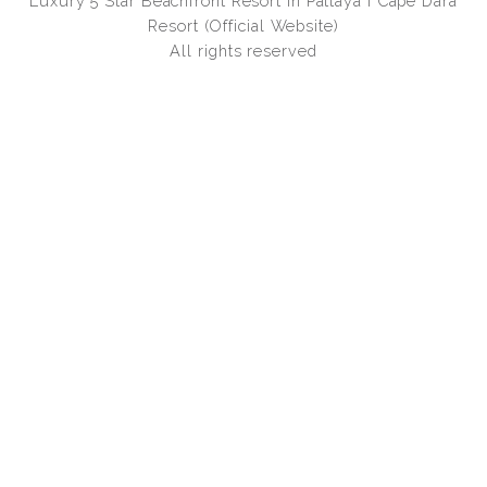
Luxury 5 Star Beachfront Resort in Pattaya I Cape Dara
Resort (Official Website)
All rights reserved