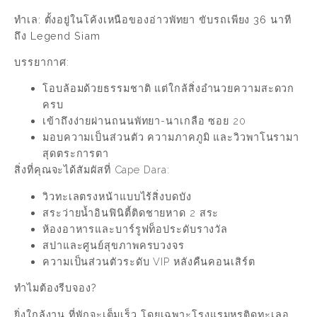
ทำเล:
ตั้งอยู่ในโค้งเหนือของอ่าวพัทยา ขับรถเพียง
36 นาที
ถึง Legend Siam
บรรยากาศ:
โอบล้อมด้วยธรรมชาติ แต่ใกล้สิ่งอำนวยความสะดวก
ครบ
เข้าถึงง่ายผ่านถนนพัทยา-นาเกลือ ซอย 20
มอบความเป็นส่วนตัว ความภาคภูมิ และวิวพาโนรามา
สุดตระการตา
สิ่งที่คุณจะได้สัมผัสที่ Cape Dara:
วิวทะเลตรงหน้าแบบไร้สิ่งบดบัง
สระว่ายน้ำอินฟินิตี้ติดชายหาด 2 สระ
ห้องอาหารและบาร์รูฟท็อประดับรางวัล
สปาและศูนย์สุขภาพครบวงจร
ความเป็นส่วนตัวระดับ VIP หลังคืนคอนเสิร์ต
ทำไมต้องรีบจอง?
ยิ่งใกล้งาน ที่พักจะเต็มเร็ว โดยเฉพาะโรงแรมหรูติดทะเลอ