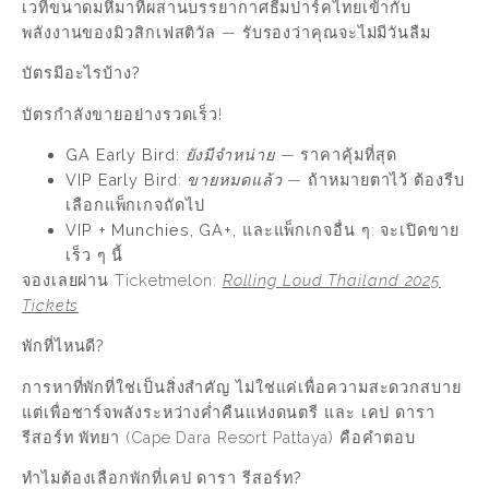
เวทีขนาดมหึมาที่ผสานบรรยากาศธีมปาร์คไทยเข้ากับ
พลังงานของมิวสิกเฟสติวัล — รับรองว่าคุณจะไม่มีวันลืม
บัตรมีอะไรบ้าง?
บัตรกำลังขายอย่างรวดเร็ว!
GA Early Bird:
ยังมีจำหน่าย
— ราคาคุ้มที่สุด
VIP Early Bird
:
ขายหมดแล้ว
— ถ้าหมายตาไว้ ต้องรีบ
เลือกแพ็กเกจถัดไป
VIP + Munchies, GA+, และแพ็กเกจอื่น
ๆ: จะเปิดขาย
เร็ว ๆ นี้
จองเลยผ่าน Ticketmelon:
Rolling Loud Thailand 2025
Tickets
พักที่ไหนดี?
การหาที่พักที่ใช่เป็นสิ่งสำคัญ ไม่ใช่แค่เพื่อความสะดวกสบาย
แต่เพื่อชาร์จพลังระหว่างค่ำคืนแห่งดนตรี และ เคป ดารา
รีสอร์ท พัทยา (Cape Dara Resort Pattaya) คือคำตอบ
ทำไมต้องเลือกพักที่เคป ดารา รีสอร์ท?