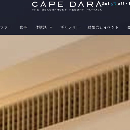
Get
5%
off + 
オファー
食事
体験談
ギャラリー
結婚式とイベント