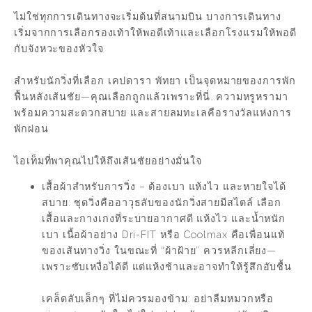
ไม่ใช่ทุกการเดินทางจะเริ่มต้นที่สนามบิน บางการเดินทาง
เริ่มจากการเลือกรองเท้าให้พอดีเท้าและเลือกโรงแรมให้พอดี
กับจังหวะของหัวใจ
สำหรับนักวิ่งที่เลือก เคปดารา พัทยา เป็นจุดหมายของการพัก
ฟื้นหลังเส้นชัย—คุณเลือกถูกแล้วเพราะที่นี่…ความหรูหรามา
พร้อมความสะดวกสบาย และสายลมทะเลคือรางวัลแห่งการ
พักผ่อน
ไอเท็มที่พาคุณไปให้ถึงเส้นชัยอย่างมั่นใจ
เสื้อผ้าสำหรับการวิ่ง – ต้องเบา แห้งไว และหายใจได้
สบาย: ชุดวิ่งคืออาวุธลับของนักวิ่งสายมีสไตล์ เลือก
เสื้อและกางเกงที่ระบายอากาศดี แห้งไว และน้ำหนัก
เบา เนื้อผ้าอย่าง Dri-FIT หรือ Coolmax คือเพื่อนแท้
ของเส้นทางวิ่ง ในขณะที่ “ผ้าฝ้าย” ควรหลีกเลี่ยง—
เพราะซับเหงื่อได้ดี แต่แห้งช้าและอาจทำให้รู้สึกอับชื้น
เคล็ดลับเล็กๆ ที่ไม่ควรมองข้าม: อย่าลืมหมวกหรือ