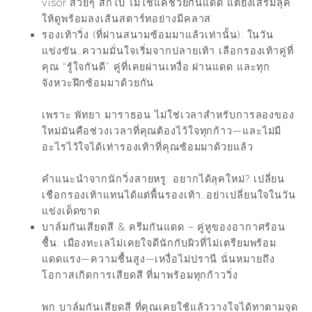
visor สวยๆ สักใบ ไม่ใช่แค่ช่วยกันแดด แต่ยังเสริมลุค
ให้ดูพร้อมลงเส้นสตาร์ทอย่างมีคลาส
รองเท้าวิ่ง (ที่ผ่านสนามซ้อมมาแล้วเท่านั้น): ในวัน
แข่งขัน…ความมั่นใจเริ่มจากปลายเท้า เลือกรองเท้าคู่ที่
คุณ “รู้ใจกันดี” คู่ที่เคยผ่านเหงื่อ ผ่านแดด และทุก
จังหวะฝึกซ้อมมาด้วยกัน
เพราะ พัทยา มาราธอน ไม่ใช่เวลาสำหรับการลองของ
ใหม่มันคือช่วงเวลาที่คุณต้องไว้ใจทุกก้าว—และไม่มี
อะไรไว้ใจได้เท่ารองเท้าที่คุณซ้อมมาด้วยแล้ว
คำแนะนำจากนักวิ่งสายหรู: อยากได้ลุคใหม่? เปลี่ยน
เชือกรองเท้าแทนได้แต่พื้นรองเท้า…อย่าเปลี่ยนใจในวัน
แข่งเด็ดขาด
บาล์มกันเสียดสี & ครีมกันแดด – คู่หูของอากาศร้อน
ชื้น: เมืองทะเลไม่เคยใจดีนักกับผิวที่ไม่เตรียมพร้อม
แดดแรง—ความชื้นสูง—เหงื่อไม่ปรานี นั่นหมายถึง
โอกาสเกิดการเสียดสี ที่มาพร้อมทุกก้าววิ่ง
พก บาล์มกันเสียดสี ที่คุณเคยใช้แล้ววางใจได้ทาตามจุด