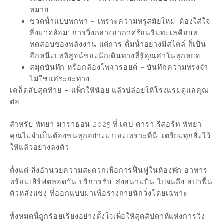
หมาย
ขวดน้ำแบบพกพา – เพราะความหรูสมัยใหม่…ต้องใส่ใจ
สิ่งแวดล้อม: การวิ่งกลางอากาศร้อนริมทะเลคือบท
ทดสอบของพลังงาน แต่การ ดื่มน้ำอย่างมีสไตล์ ก็เป็น
อีกหนึ่งบทพิสูจน์ของนักเดินทางที่รู้คุณค่าในทุกหยด
สมุดบันทึก หรือกล้องโพลารอยด์ – บันทึกความทรงจำ
ไม่ใช่แค่ระยะทาง
เคล็ดลับสุดท้าย – แพ็กให้น้อย แล้วปล่อยให้โรงแรมดูแลคุณ
ต่อ
สำหรับ พัทยา มาราธอน 2025 ที่ เคป ดารา รีสอร์ท พัทยา
คุณไม่จำเป็นต้องขนทุกอย่างมาเองเพราะที่นี่…เตรียมทุกสิ่งไว้
ให้แล้วอย่างลงตัว
ตั้งแต่ สิ่งอำนวยความสะดวกเพื่อการฟื้นฟูในห้องพัก อาหาร
พร้อมเสิร์ฟตลอดวัน บริการรับ–ส่งสนามบิน ไปจนถึง สปาฟื้น
ตัวหลังแข่ง ที่ออกแบบมาเพื่อร่างกายนักวิ่งโดยเฉพาะ
ทั้งหมดนี้ถูกร้อยเรียงอย่างตั้งใจเพื่อให้สุดสัปดาห์แห่งการวิ่ง