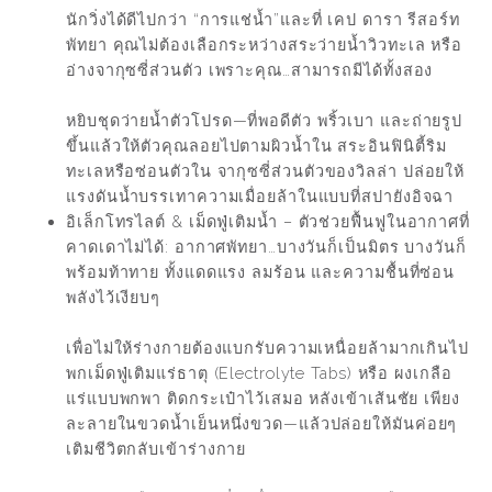
นักวิ่งได้ดีไปกว่า “การแช่น้ำ”และที่ เคป ดารา รีสอร์ท
พัทยา คุณไม่ต้องเลือกระหว่างสระว่ายน้ำวิวทะเล หรือ
อ่างจากุซซี่ส่วนตัว เพราะคุณ…สามารถมีได้ทั้งสอง
หยิบชุดว่ายน้ำตัวโปรด—ที่พอดีตัว พริ้วเบา และถ่ายรูป
ขึ้นแล้วให้ตัวคุณลอยไปตามผิวน้ำใน สระอินฟินิตี้ริม
ทะเลหรือซ่อนตัวใน
จากุซซี่ส่วนตัวของวิลล่า
ปล่อยให้
แรงดันน้ำบรรเทาความเมื่อยล้าในแบบที่สปายังอิจฉา
อิเล็กโทรไลต์ & เม็ดฟู่เติมน้ำ – ตัวช่วยฟื้นฟูในอากาศที่
คาดเดาไม่ได้: อากาศพัทยา…บางวันก็เป็นมิตร บางวันก็
พร้อมท้าทาย ทั้งแดดแรง ลมร้อน และความชื้นที่ซ่อน
พลังไว้เงียบๆ
เพื่อไม่ให้ร่างกายต้องแบกรับความเหนื่อยล้ามากเกินไป
พกเม็ดฟู่เติมแร่ธาตุ (Electrolyte Tabs) หรือ ผงเกลือ
แร่แบบพกพา ติดกระเป๋าไว้เสมอ หลังเข้าเส้นชัย เพียง
ละลายในขวดน้ำเย็นหนึ่งขวด—แล้วปล่อยให้มันค่อยๆ
เติมชีวิตกลับเข้าร่างกาย