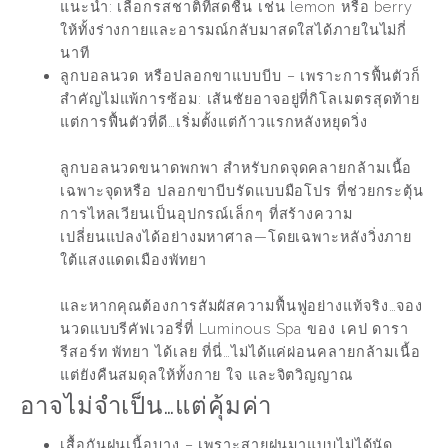
แนะนำ: เลือกรสชาติที่สดชื่น เช่น lemon หรือ berry
ให้ทั้งร่างกายและอารมณ์กลับมาสดใสได้ภายในไม่กี่
นาที
ลูกบอลนวด หรือปลอกขาแบบบีบ – เพราะการฟื้นตัวก็
สำคัญไม่แพ้การซ้อม: เส้นชัยอาจอยู่ที่กิโลเมตรสุดท้าย
แต่การฟื้นตัวที่ดี…เริ่มตั้งแต่ก้าวแรกหลังหยุดวิ่ง
ลูกบอลนวดขนาดพกพา สำหรับกดจุดคลายกล้ามเนื้อ
เฉพาะจุดหรือ ปลอกขาบีบรัดแบบมือโปร ที่ช่วยกระตุ้น
การไหลเวียนเป็นอุปกรณ์เล็กๆ ที่สร้างความ
เปลี่ยนแปลงได้อย่างมหาศาล—โดยเฉพาะหลังวิ่งภาย
ใต้แสงแดดเมืองพัทยา
และหากคุณต้องการสัมผัสความฟื้นฟูอย่างแท้จริง…จอง
นวดแบบรีคัฟเวอรี่ที่ Luminous Spa ของ เคป ดารา
รีสอร์ท พัทยา ได้เลย ที่นี่…ไม่ได้แค่ผ่อนคลายกล้ามเนื้อ
แต่ยังคืนสมดุลให้ทั้งกาย ใจ และจิตวิญญาณ
อาจไม่จำเป็น…แต่คุ้มค่า
เสื้อกันฝนเนื้อบาง – เพราะสายฝนมาแบบไม่ได้นัด