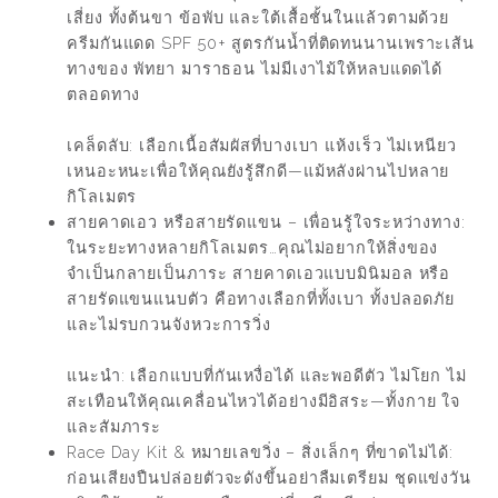
เสี่ยง ทั้งต้นขา ข้อพับ และใต้เสื้อชั้นในแล้วตามด้วย
ครีมกันแดด SPF 50+ สูตรกันน้ำที่ติดทนนานเพราะเส้น
ทางของ พัทยา มาราธอน ไม่มีเงาไม้ให้หลบแดดได้
ตลอดทาง
เคล็ดลับ: เลือกเนื้อสัมผัสที่บางเบา แห้งเร็ว ไม่เหนียว
เหนอะหนะเพื่อให้คุณยังรู้สึกดี—แม้หลังผ่านไปหลาย
กิโลเมตร
สายคาดเอว หรือสายรัดแขน – เพื่อนรู้ใจระหว่างทาง:
ในระยะทางหลายกิโลเมตร…คุณไม่อยากให้สิ่งของ
จำเป็นกลายเป็นภาระ สายคาดเอวแบบมินิมอล หรือ
สายรัดแขนแนบตัว คือทางเลือกที่ทั้งเบา ทั้งปลอดภัย
และไม่รบกวนจังหวะการวิ่ง
แนะนำ: เลือกแบบที่กันเหงื่อได้ และพอดีตัว ไม่โยก ไม่
สะเทือนให้คุณเคลื่อนไหวได้อย่างมีอิสระ—ทั้งกาย ใจ
และสัมภาระ
Race Day Kit & หมายเลขวิ่ง – สิ่งเล็กๆ ที่ขาดไม่ได้:
ก่อนเสียงปืนปล่อยตัวจะดังขึ้นอย่าลืมเตรียม ชุดแข่งวัน