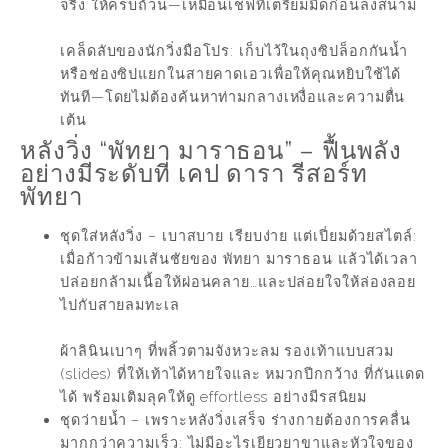
จริง ให้ครบถ้วน—เหมือนเชฟที่เตรียมมีดก่อนลงสนาม
เคล็ดลับของนักวิ่งมือโปร: เก็บไว้ในถุงซิปล็อกกันน้ำ
หรือช่องซิปแยกในสายคาดเอวเพื่อให้คุณหยิบใช้ได้
ทันที—โดยไม่ต้องค้นหาท่ามกลางเหงื่อและความตื่น
เต้น
หลังวิ่ง “
พัทยา มาราธอน
” – ฟื้นพลัง
อย่างมีระดับที่ เคป ดารา รีสอร์ท
พัทยา
ชุดใส่หลังวิ่ง – เบาสบาย เรียบง่าย แต่เปี่ยมด้วยสไตล์:
เมื่อก้าวข้ามเส้นชัยของ พัทยา มาราธอน แล้วได้เวลา
ปล่อยกล้ามเนื้อให้ผ่อนคลาย…และปล่อยใจให้ล่องลอย
ไปกับสายลมทะเล
ผ้าลินินเบาๆ ที่พลิ้วตามจังหวะลม รองเท้าแบบสวม
(slides) ที่ให้เท้าได้หายใจและ หมวกปีกกว้าง ที่กันแดด
ได้ พร้อมเติมลุคให้ดู effortless อย่างมีรสนิยม
ชุดว่ายน้ำ – เพราะหลังวิ่งเสร็จ ร่างกายต้องการคลื่น
มากกว่าความเร็ว: ไม่มีอะไรเยียวยาขาและหัวใจของ