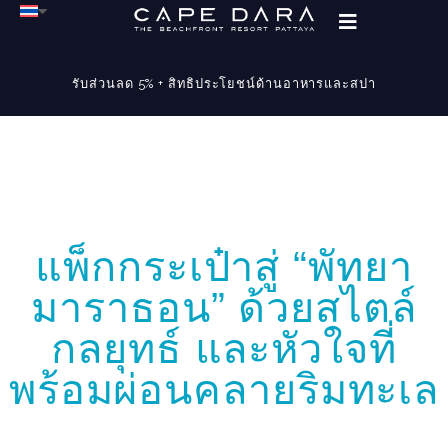
รับส่วนลด 5% + สิทธิประโยชน์ด้านอาหารและสปา
แพ็กกระเป๋าสู่ “พัทยา
มาราธอน” ด้วยสไตล์
กลยุทธ์ และหัวใจที่
พร้อมผ่อนคลายริมทะเล