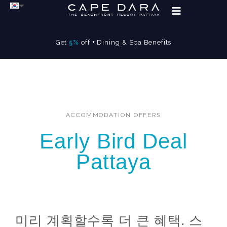
Get
5%
off + Dining & Spa Benefits
ACCOMMODATION OFFERS
Early Bird Deal
Pattaya
미리 계획할수록 더 큰 혜택. 스