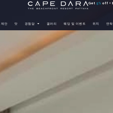
Get
5%
off + 
제안
맛
경험담
갤러리
웨딩 및 이벤트
위치
연락