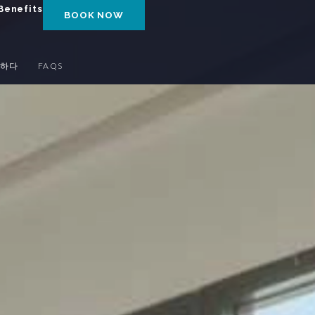
Benefits
BOOK NOW
하다
FAQS