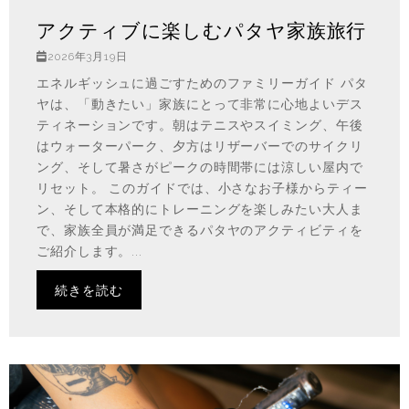
アクティブに楽しむパタヤ家族旅行
2026年3月19日
エネルギッシュに過ごすためのファミリーガイド パタ
ヤは、「動きたい」家族にとって非常に心地よいデス
ティネーションです。朝はテニスやスイミング、午後
はウォーターパーク、夕方はリザーバーでのサイクリ
ング、そして暑さがピークの時間帯には涼しい屋内で
リセット。 このガイドでは、小さなお子様からティー
ン、そして本格的にトレーニングを楽しみたい大人ま
で、家族全員が満足できるパタヤのアクティビティを
ご紹介します。...
続きを読む