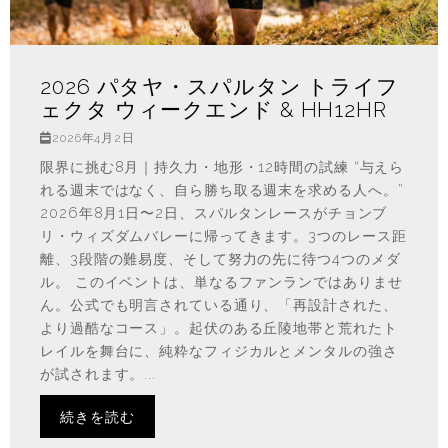
2026 パタヤ・スパルタン トライフ
ェクタ ウィークエンド & HH12HR
2026年4月2日
限界に挑む8月｜持久力・地形・12時間の試練 “与えら
れる週末ではなく、自ら勝ち取る週末を求める人へ。”
2026年8月1日〜2日、スパルタンレースがチョンブ
リ・ウィズダムバレーに帰ってきます。3つのレース距
離、3段階の難易度、そして努力の先に待つ4つのメダ
ル。 このイベントは、単なるファンランではありませ
ん。公式でも明言されている通り、「再設計された、
より過酷なコース」。起伏のある丘陵地帯と荒れたト
レイルを舞台に、純粋なフィジカルとメンタルの強さ
が試されます。...
続きを読む