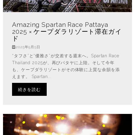
Amazing Spartan Race Pattaya
2025 × ケープダラリゾート滞在ガイ
ド
2025年9月5日
“タフさ”と“優雅さ”が交差する週末へ。Spartan Race
Thailand 2025が、再びパタヤに上陸。そして今年
も、ケープダラリゾートがその体験に上質な余韻を添
えます。 Spartan...
続きを読む