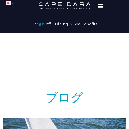
Get
5%
off + Dining & Spa Benefits
ブログ