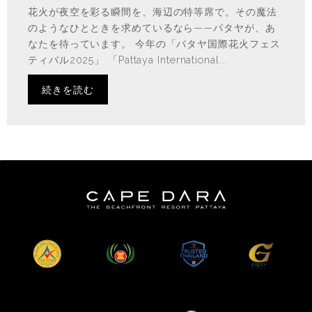
花火が夜空を彩る瞬間を、海辺の特等席で。その魔法
のようなひとときを求めているなら——パタヤが、あ
なたを待っています。 今年の「パタヤ国際花火フェス
ティバル2025」 「Pattaya International...
続きを読む